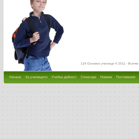
124 Основно училище © 2011 - Всички
Начало
За училището
Учебна дейност
Спонсори
Новини
Постижения